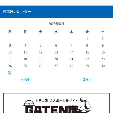
投稿日カレンダー
2025年8月
日
月
火
水
木
金
土
1
2
3
4
5
6
7
8
9
10
11
12
13
14
15
16
17
18
19
20
21
22
23
24
25
26
27
28
29
30
31
« 4月
2月 »