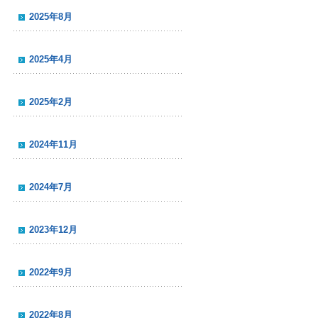
2025年8月
2025年4月
2025年2月
2024年11月
2024年7月
2023年12月
2022年9月
2022年8月