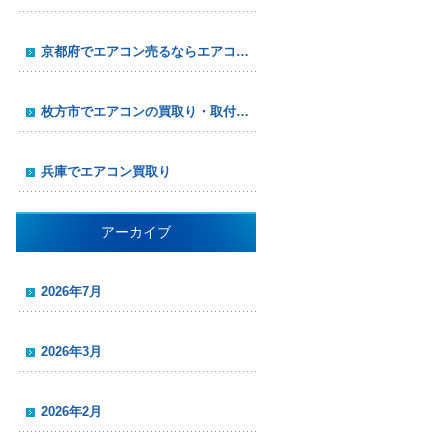
京都府でエアコン売るならエアコン星人
枚方市でエアコンの買取り・取付け！
兵庫でエアコン買取り
アーカイブ
2026年7月
2026年3月
2026年2月