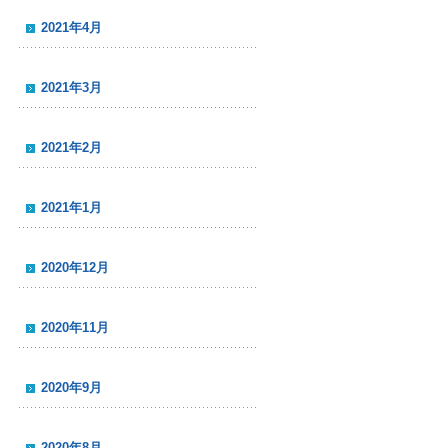
2021年4月
2021年3月
2021年2月
2021年1月
2020年12月
2020年11月
2020年9月
2020年8月