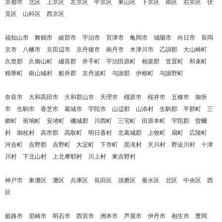
京都市 北区 上京区 左京区 中京区 東山区 下京区 南区 右京区 伏
見区 山科区 西京区
福知山市 舞鶴市 綾部市 宇治市 宮津市 亀岡市 城陽市 向日市 長岡
京市 八幡市 京田辺市 京丹後市 南丹市 木津川市 乙訓郡 大山崎町
久世郡 久御山町 綴喜郡 井手町 宇治田原町 相楽郡 笠置町 和束町
精華町 南山城村 船井郡 京丹波町 与謝郡 伊根町 与謝野町
奈良市 大和高田市 大和郡山市 天理市 橿原市 桜井市 五條市 御所
市 生駒市 香芝市 葛城市 宇陀市 山辺郡 山添村 生駒郡 平郡町 三
郷町 斑鳩町 安堵町 磯城郡 川西町 三宅町 田原本町 宇陀郡 曽爾
村 御杖村 高市郡 高取町 明日香村 北葛城郡 上牧町 扇町 広陵町
河合町 吉野郡 吉野町 大淀町 下市町 黒滝村 天川村 野迫川村 十津
川村 下北山村 上北摩耶村 川上村 東吉野村
神戸市 東灘区 灘区 兵庫区 長田区 須磨区 垂水区 北区 中央区 西
区
姫路市 尼崎市 明石市 西宮市 洲本市 芦屋市 伊丹市 相生市 豊岡