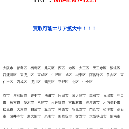
TEL：
080-8307-1223
買取可能エリア拡大中！！！
大阪市 都島区 福島区 此花区 西区 港区 大正区 天王寺区 浪速区
西淀川区 東淀川区 東成区 生野区 旭区 城東区 阿倍野区 住吉区 東
住吉区 西成区 淀川区 鶴見区 平野区 北区 中央区
堺市 岸和田市 豊中市 池田市 吹田市 泉大津市 高槻市 貝塚市 守口
市 枚方市 茨木市 八尾市 泉佐野市 富田林市 寝屋川市 河内長野市
松原市 大東市 和泉市 箕面市 柏原市 羽曳野市 門真市 摂津市 高石
市 藤井寺市 東大阪市 泉南市 四條畷市 交野市 大阪狭山市 阪南市