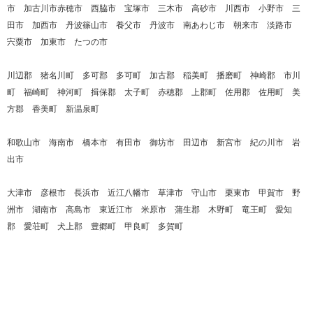
市 加古川市赤穂市 西脇市 宝塚市 三木市 高砂市 川西市 小野市 三
田市 加西市 丹波篠山市 養父市 丹波市 南あわじ市 朝来市 淡路市
宍粟市 加東市 たつの市
川辺郡 猪名川町 多可郡 多可町 加古郡 稲美町 播磨町 神崎郡 市川
町 福崎町 神河町 揖保郡 太子町 赤穂郡 上郡町 佐用郡 佐用町 美
方郡 香美町 新温泉町
和歌山市 海南市 橋本市 有田市 御坊市 田辺市 新宮市 紀の川市 岩
出市
大津市 彦根市 長浜市 近江八幡市 草津市 守山市 栗東市 甲賀市 野
洲市 湖南市 高島市 東近江市 米原市 蒲生郡 木野町 竜王町 愛知
郡 愛荘町 犬上郡 豊郷町 甲良町 多賀町